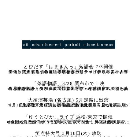
all
advertisement
portrait
miscellaneous
とびだす「はまきんっ」落語会 7/3開催
2021.3.20
文化放送が運営する落語専門聴き放題サービス「らくごのブンカ」の人気配信番組「はまきんっ」。 4月からいよいよ三年目に突入するこの番組のパーソナリティ、春風亭昇々＆春風亭ぴ
「落語物語」3/28 調布市で上映
2021.3.18
春風亭ぴっかり☆が、前座・春風亭ぽっぽ時代に出演した映画「落語物語」が久々にスクリーンで上映されます。 引っ込み思案な若者・春木真人（柳家わさび）が落語家への道を歩み始め
大須演芸場 (名古屋) 5月定席に出演
2021.3.17
5月1日・2日、大須演芸場 (名古屋) 5月定席寄席に出演します。 前売券は4月1日(木)から発売されます。 【大須演芸場5月定席寄席～コロナ退散！女流大喜利～】 202
「ゆうとぴか」ライブ 浜松/東京で開催
2021.3.12
全国からラジコプレミアムで聴取可能な、静岡エフエムK-mixの人気番組「ゆうとぴか」。パーソナリティの春風亭ぴっかり☆と井上 侑が、待望のジョイントライブを開催します。
笑点特大号 3月18日(木) 放送