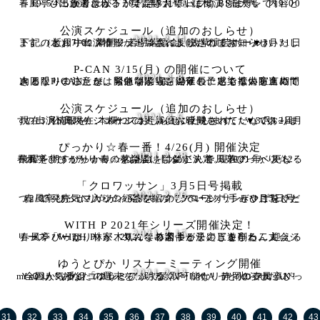
2021.3.11
春風亭ぴっかり☆が、2021年3月18日(木) BS日テレで19:00～19:54に放送される「笑点特大号」に出演します。 内容と出演者は以下が予定されています。 特大号
公演スケジュール（追加のおしらせ）
2021.3.11
下記のとおり出演情報が追加されましたのでお知らせいたします。 近日中にスケジュール頁に反映されます。 ▼3月31日(水)17:00 満開!! 若手落語会（浅草演芸ホール）
P-CAN 3/15(月) の開催について
2021.3.8
次回「P-CAN」は、緊急事態宣言の延長にともない宣言期間内となりましたが、開催制限等を遵守し、感染拡大防止にできる限りの注意をはらいながら、開催の予定で準備を進めていま
公演スケジュール（追加のおしらせ）
2021.3.6
現在、公演スケジュールの更新にお時間をいただいております。 3月6日現在、スケジュール頁に反映されていない3～4月の出演情報を、本欄にておしらせいたします。 ▼3月12日
ぴっかり☆春一番！4/26(月) 開催決定
2021.2.28
春風亭ぴっかり☆春の落語会、開催が決定。 2021年、更なる飛躍を期すぴっかり☆の魅力をつめこんで 現在の「ベスト・オブ・ぴっかり☆」をお届けします！ 春風亭ぴっかり☆2
「クロワッサン」3月5日号掲載
2021.2.26
春風亭ぴっかり☆が、発売中の「クロワッサン」3月5日号（2/25発売・マガジンハウス）の75ページ「手みやげをひとつ」で、お気に入りの紅茶を紹介しています。 ぜひご覧くだ
WITH P 2021年シリーズ開催決定！
2021.2.15
春風亭ぴっかり☆が、気になる若手としのぎを削る二人会シリーズ「WITH P」。 2021年の開催が決定しました。 迎えるメンバーは、林家木りん、林家つる子、三遊亭わん丈、
ゆうとぴか リスナーミーティング開催
2021.2.13
ＹＯＵ！あなたの週末を、明るくＰＩＫＡっと光らせたい！ 全国からラジコプレミアムで聴取可能な、静岡エフエムK-mixの人気番組「ゆうとぴか」。パーソナリティの春風亭ぴっか
31
32
33
34
35
36
37
38
39
40
41
42
43