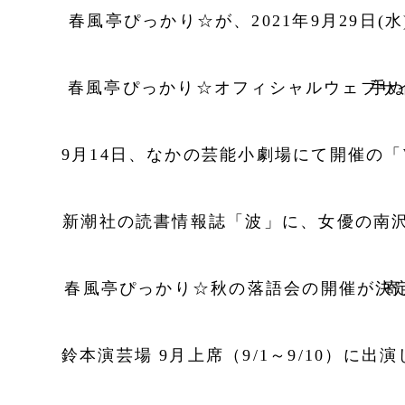
春風亭ぴっか
春風亭