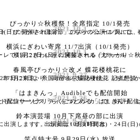
ぴっかり☆秋穫祭！全席指定 10/1発売
2021.10.1
恒例の「ぴっかり☆秋穫祭！」が11月21日(日)に開催されます。 こちらの公演について、春風亭ぴっかり☆オフィシャルウェブサイト「ぴっかり☆倶楽部」のスケジュール頁には、
横浜にぎわい寄席 11/7出演（10/1発売）
2021.10.1
本10月1日は、横浜にぎわい座 のげシャーレで11月21日 (日) に開催される「ぴっかり☆秋穫祭！」の発売日です。 さらに、同じく横浜にぎわい座の演芸ホール (大ホール
春風亭ぴっかり☆改メ 蝶花楼桃花に
2021.9.27
春風亭ぴっかり☆は、真打に昇進する2022年3月21日より、高座名を蝶花楼桃花（ちょうかろう・ももか）と改めることとなり、9月27日に東京・帝国ホテルで開かれた、記者懇談
「はまきんっ」Audibleでも配信開始
2021.9.26
り☆が、春風亭昇々師匠とともにパーソナリティをつとめる「はまきんっ」は、文化放送が運営する落語専門のオンデマンド配信サービス「らくごのブンカ」で
鈴本演芸場 10月下席昼の部に出演
2021.9.24
鈴本演芸場 10月下席（10/21～10/29）に出演します。 出演日は10月21日(木)・24日(日)の2回、昼の部12:30ごろ上がりとなります。 出演日・出演時間は
笑点特大号 9月29日(水) 放送