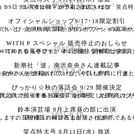
2021.9.22
春風亭ぴっかり☆が、2021年9月29日(水) BS日テレで19:00～20:54に放送される「笑点特大号２時間ＳＰ」に出演します。 内容と出演者は以下が予定されています
オフィシャルショップ9/17･18限定割引
2021.9.17
り☆オフィシャルウェブサイト「ぴっかり☆倶楽部」内のオフィシャルショップでは現在、ぴっかり☆直筆サイン入り手ぬぐいと、主演映画「耳かきランデブー
WITH P スペシャル 販売停止のおしらせ
2021.9.5
9月14日、なかの芸能小劇場にて開催の「WITH P 春風亭ぴっかり☆と愉快な仲間たち全員集合スペシャル」前売券の販売停止についてのおしらせです。 本日現在、開催日は東京
新潮社「波」南沢奈央さん連載記事
2021.9.4
新潮社の読書情報誌「波」に、女優の南沢奈央さんが連載されている「今日も寄席に行きたくなって」。 第20回、第21回で春風亭ぴっかり☆をとりあげていただいています。 「波
ぴっかり☆秋の落語会 9/29 開催決定
2021.8.20
ぴっかり☆秋の落語会の開催が決定しました。 来春、真打昇進が決定した寄席のプリンセス・ぴっかり☆が、都内では初めて寄席定席で開催する独演会。 お囃子、太鼓を
鈴本演芸場 9月上席昼の部に出演
2021.8.16
鈴本演芸場 9月上席（9/1～9/10）に出演します。 昼の部12:30ごろ上がり。 兄弟子である橘家圓太郎師匠の主任公演。同じく兄弟子の五明楼玉の輔師匠も出演されます。
笑点特大号 8月11日(水) 放送