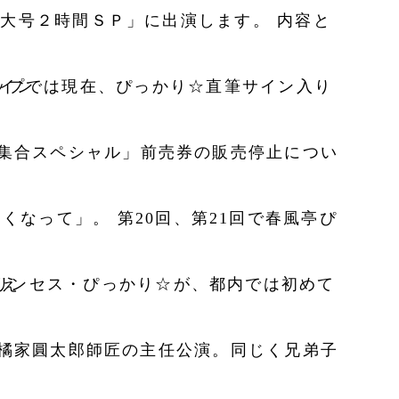
」の直筆サイン
」
したがえ