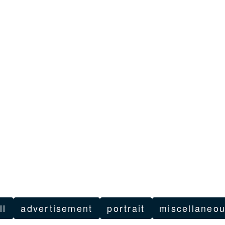
ll
advertisement
portrait
miscellaneo