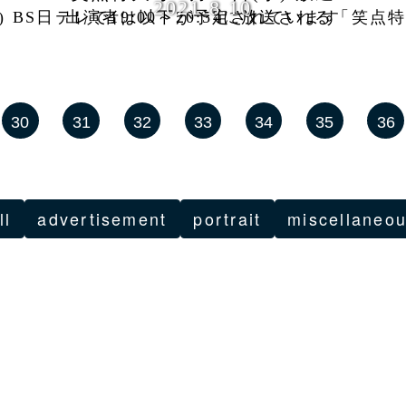
2021.8.10
春風亭ぴっかり☆が、2021年8月11日(水) BS日テレで19:00～20:54に放送される「笑点特大号２時間ＳＰ」に出演します。 内容と出演者は以下が予定されています
30
31
32
33
34
35
36
ll
advertisement
portrait
miscellaneo