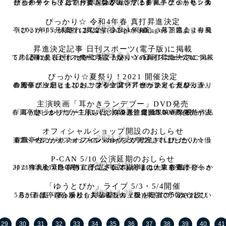
2021.5.17
ぴっかり☆らくご制作委員会が制作する春風亭ぴっかり☆落語会のチケットは、一部を除きカンフェティチケットセンターとチケットぴあでお買い求めいただけます。 このうち、カンフェ
ぴっかり☆ 令和4年春 真打昇進決定
2021.5.1
（2021年05月1日） 2022年(令和４年)春、3月下席より春風亭ぴっかり☆が真打に昇進することが決定。 落語協会より発表されました。 https://rakugo-
昇進決定記事 日刊スポーツ(電子版)に掲載
2021.5.1
5月1日に発表された春風亭ぴっかり☆の真打昇進決定についての記事が、日刊スポーツ(電子版)、Yahoo！ニュースに掲載されました。 ぜひご覧ください。 日刊スポーツ ht
ぴっかり☆夏祭り！2021 開催決定
2021.5.1
春風亭ぴっかり☆2021サマーツアー「ぴっかり☆夏祭り！」の開催が決定しました。 来春、真打昇進が決定したぴっかり☆が、二ツ目としておこなう全国ツアーのファイナル公演。主
主演映画「耳かきランデブー」DVD発売
2021.5.1
春風亭ぴっかり☆が主演した、第9回沖縄国際映画祭招待作品「耳かきランデブー」(ふくだみゆき監督) のＤＶＤ発売が決定しました。 7月14日(水)発売。定価3,000円(税
オフィシャルショップ開設のおしらせ
2021.5.1
春風亭ぴっかり☆オフィシャルウェブサイト「ぴっかり☆倶楽部」内に、オフィシャルショップが開設されました。 トップページからショップのバナーをタップしていただくか、http
P-CAN 5/10 公演延期のおしらせ
2021.4.30
2021年5月10日 (月) に予定されておりました、春風亭ぴっかり☆独演会「P-CAN」(お江戸日本橋亭) は、東京都に発令された緊急事態宣言による公演会場の休業を受け
「ゆうとぴか」ライブ 5/3・5/4開催
2021.4.28
5月3日 (月・祝) 浜松、5月4日 (火・祝) 東京で予定されている、春風亭ぴっかり☆井上侑ジョイントライブ「ゆうとぴか」は、両会場とも入場者数の上限を定員の50％に設
29
30
31
32
33
34
35
36
37
38
39
40
41