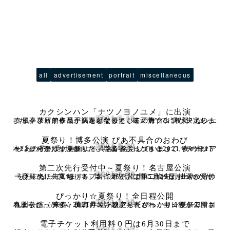
all
advertisement
portrait
miscellaneous
カクシンハン「ナツノヨノユメ」に出演
2021.6.10
春風亭ぴっかり☆、久々に女優としての舞台出演が決定しました。 革新的表現手法を駆使した “破天荒” で “斬新” なシェイクスピア作品が話題となっている「カクシンハン」の
夏祭り！博多公演 ぴあ不具合のおわび
2021.5.22
本22日発売になりました、春風亭ぴっかり☆2021サマーツアー「ぴっかり☆夏祭り！」博多公演につきまして、チケットぴあの予約受付画面に不具合が発生しています。 夜の部17
第二次先行受付中～夏祭り！名古屋公演
2021.5.20
「ぴっかり☆夏祭り！」名古屋公演は、5月29日 (土) からの一斉発売に先立ち、各プレイガイドで第二次先行抽選の受付をおこなっています。 第一次先行に間に合わなかったかた
ぴっかり☆夏祭り！全日程公開
2021.5.18
春風亭ぴっかり☆2021サマーツアー「ぴっかり☆夏祭り！」九州公演（博多・長崎）の詳細が発表され、全日程が公開されました。 来春、真打昇進が決定したぴっかり☆が、二ツ目と
電子チケット利用料０円は6月30日まで