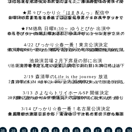
2020.3.2
3月13日(金)に予定されておりました「春風亭ぴっかり☆のさよならトリイホールＳＰＥＣＩＡＬ」は、新型コロナウイルスの急速な感染拡大の影響により、ご来場の皆様の健康・安全
★昇々ぴっかり☆「はまきんっ」配信中
2020.3.1
2019年3月まで放送されていた文化放送「シバハマラジオ」金曜日の雰囲気をそのままに、春風亭昇々＆春風亭ぴっかり☆コンビによるミニ番組『はまきんっ』がインターネットで配信
★FM徳島 日曜8:30～ ゆうとぴか 出演中
2020.3.1
春風亭ぴっかり☆は、FM徳島「春風亭ぴっかり☆と井上侑の ゆうとぴか」(毎週日曜あさ8:30〜8:54) に、シンガーソングライターの井上侑さんとともにレギュラー出演して
4/22 ぴっかり☆春一番！東京公演決定
2020.2.14
春風亭ぴっかり☆が、都内では初めて寄席定席で独演会を開催。 2020年、更なる飛躍を期すぴっかり☆の魅力をつめこんで 現在の「ベスト・オブ・ぴっかり☆」をお届けします！
池袋演芸場２月下席昼の部に出演
2020.2.13
池袋演芸場 2月下席に出演します。 昼の部15:30ごろ上がり、三遊亭粋歌さんとの交互出演です。 出演日程は以下を予定しています。 粋歌 23日(日)・25
2/19 森清華のLife is the journey 放送
2020.2.12
2月19日(水)21:00～21:30、かわさきエフエムで放送される「森清華のLife is the journey」に春風亭ぴっかり☆が出演します。 キャリアコンサルタ
3/13 さよならトリイホールSP 開催決定
2020.2.5
2013年「ぴっかり☆十番勝負！PLUS ONE」以来、ぴっかり☆大阪公演のホームグラウンドであるトリイホールが、惜しまれながら2020年3月をもって閉館することになりま
3/14 ぴっかり☆春一番！名古屋公演決定
2020.2.4
春風亭ぴっかり☆、中部・東海地区では初めての「春の落語会」開催が決定しました！ サマーツアー名古屋公演でも毎回大盛況の大須演芸場から、現在の「ベスト・オブ・ぴっかり☆」を
38
39
40
41
42
43
44
45
46
47
48
49
50