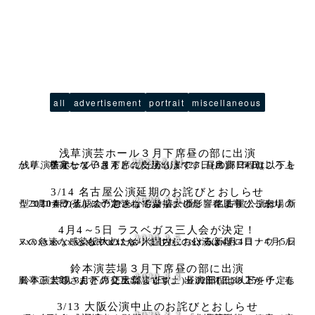
all
advertisement
portrait
miscellaneous
浅草演芸ホール３月下席昼の部に出演
2020.3.11
浅草演芸ホール 3月下席に出演します。 昼の部15:00ごろ上がり、林家なな子さんとの交互出演です。 出演日程は以下を予定しています。 ぴっかり☆ 23日(月)・24日(
3/14 名古屋公演延期のお詫びとおしらせ
2020.3.9
3月14日(土) に予定されておりました、春風亭ぴっかり☆2020春の落語会「ぴっかり☆春一番！」名古屋公演は、新型コロナウイルスの急速な感染拡大の影響により、ご来場の皆
4月4～5日 ラスベガス三人会が決定！
2020.3.5
xxxxxxxxxxxxxxxxxxxx 米国内における新型コロナウイルスの急速な感染拡大のため、こちらの公演は4月4日・4月5日とも中止になりました。 xxxxxxxx
鈴本演芸場３月下席昼の部に出演
2020.3.3
鈴本演芸場 3月下席に出演します。 昼の部12:30上がり、春風亭正太郎さんとの交互出演です。 出演日程は以下を予定しています。 正太郎 21日(土)・22日(日)・25
3/13 大阪公演中止のお詫びとおしらせ