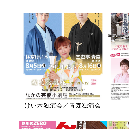
2024.8.5
けい木独演会／青森独演会