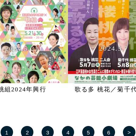
2024.5.21
2024.5.7
桃組2024年興行
歌る多 桃花／菊千代
1
2
3
4
5
6
>