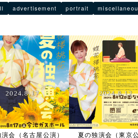
ll
advertisement
portrait
miscellaneo
2024.8.17
2024.8.12
独演会（名古屋公演）
夏の独演会（東京