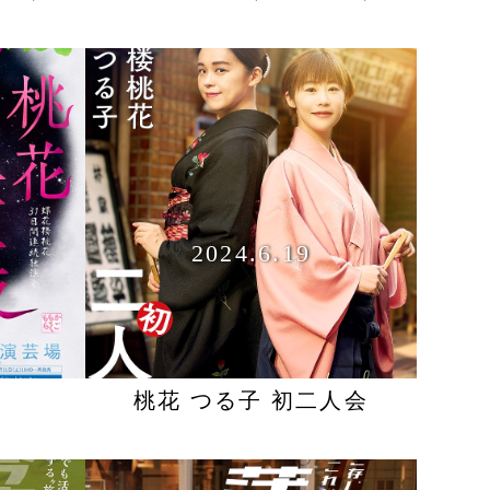
2024.6.19
桃花 つる子 初二人会