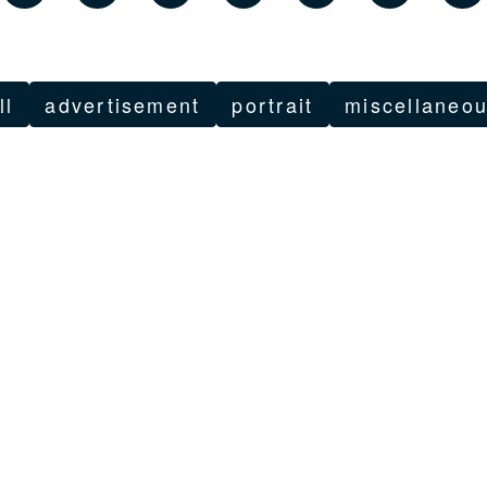
ll
advertisement
portrait
miscellaneo