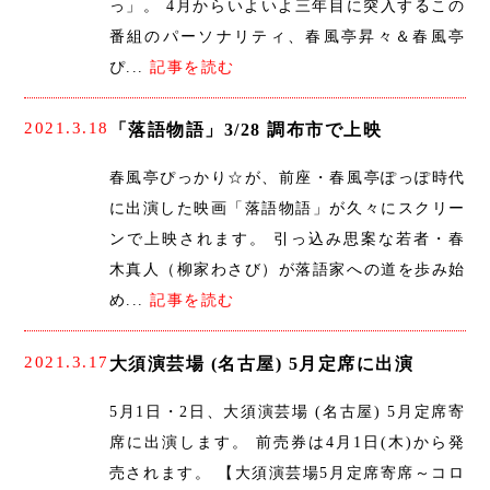
っ」。 4月からいよいよ三年目に突入するこの
番組のパーソナリティ、春風亭昇々＆春風亭
ぴ...
記事を読む
2021.3.18
「落語物語」3/28 調布市で上映
春風亭ぴっかり☆が、前座・春風亭ぽっぽ時代
に出演した映画「落語物語」が久々にスクリー
ンで上映されます。 引っ込み思案な若者・春
木真人（柳家わさび）が落語家への道を歩み始
め...
記事を読む
2021.3.17
大須演芸場 (名古屋) 5月定席に出演
5月1日・2日、大須演芸場 (名古屋) 5月定席寄
席に出演します。 前売券は4月1日(木)から発
売されます。 【大須演芸場5月定席寄席～コロ