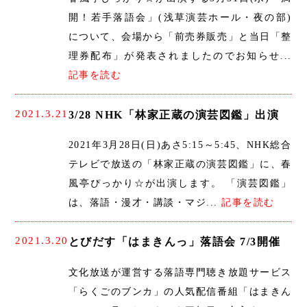
開！若手落語会」(浅草演芸ホール・夜の部)
について、会場から「前売券販売」と当日「整
理券配布」が発表されましたのでお知らせ...
記事を読む
2021.3.21
3/28 NHK「林家正蔵の演芸図鑑」出演
2021年3月28日(日)あさ5:15～5:45、NHK総合
テレビで放送の「林家正蔵の演芸図鑑」に、春
風亭ぴっかり☆が出演します。 「演芸図鑑」
は、落語・漫才・講談・マジ...
記事を読む
2021.3.20
とびだす「はまきんっ」落語会 7/3開催
文化放送が運営する落語専門聴き放題サービス
「らくごのブンカ」の人気配信番組「はまきん