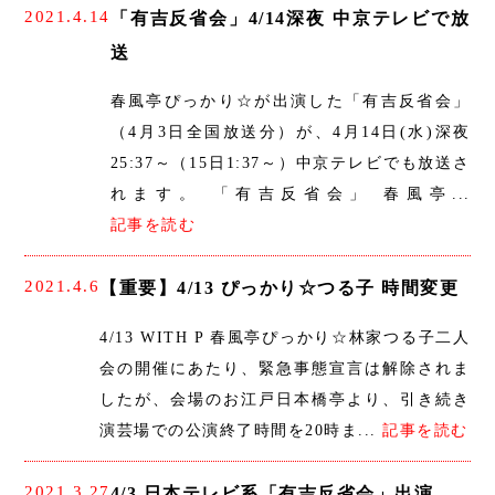
2021.4.14
「有吉反省会」4/14深夜 中京テレビで放
送
春風亭ぴっかり☆が出演した「有吉反省会」
（4月3日全国放送分）が、4月14日(水)深夜
25:37～（15日1:37～）中京テレビでも放送さ
れます。 「有吉反省会」 春風亭...
記事を読む
2021.4.6
【重要】4/13 ぴっかり☆つる子 時間変更
4/13 WITH P 春風亭ぴっかり☆林家つる子二人
会の開催にあたり、緊急事態宣言は解除されま
したが、会場のお江戸日本橋亭より、引き続き
演芸場での公演終了時間を20時ま...
記事を読む
2021.3.27
4/3 日本テレビ系「有吉反省会」出演