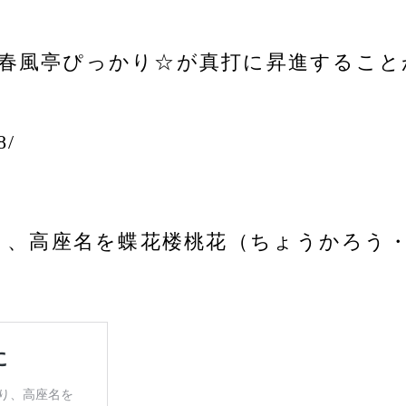
席より春風亭ぴっかり☆が真打に昇進するこ
8/
日より、高座名を蝶花楼桃花（ちょうかろ