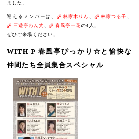
ました。
迎えるメンバーは、
林家木りん
、
林家つる子
、
三遊亭わん丈
、
春風亭一花
の4人。
ぜひご来場ください。
WITH P 春風亭ぴっかり☆と愉快な
仲間たち全員集合スペシャル