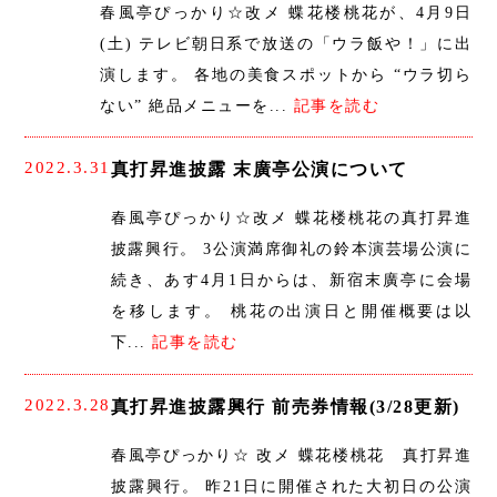
春風亭ぴっかり☆改メ 蝶花楼桃花が、4月9日
(土) テレビ朝日系で放送の「ウラ飯や！」に出
演します。 各地の美食スポットから “ウラ切ら
ない” 絶品メニューを...
記事を読む
2022.3.31
真打昇進披露 末廣亭公演について
春風亭ぴっかり☆改メ 蝶花楼桃花の真打昇進
披露興行。 3公演満席御礼の鈴本演芸場公演に
続き、あす4月1日からは、新宿末廣亭に会場
を移します。 桃花の出演日と開催概要は以
下...
記事を読む
2022.3.28
真打昇進披露興行 前売券情報(3/28更新)
春風亭ぴっかり☆ 改メ 蝶花楼桃花 真打昇進
披露興行。 昨21日に開催された大初日の公演