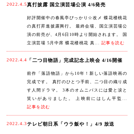
2022.4.5
真打披露 国立演芸場公演 4/6発売
好評開催中の春風亭ぴっかり☆改メ 蝶花楼桃花
の真打昇進披露興行。 最終会場、国立演芸場公
演の前売が、4月6日10時より開始されます。 国
立演芸場 5月中席 蝶花楼桃花 真...
記事を読む
2022.4.4
「二つ目物語」完成記念上映会 4/16開催
前作「落語物語」から10年！新しい落語映画の
完成です。 真打のひとつ手前、二つ目の織り成
す人間ドラマ。 3本のオムニバスには愛と涙と
笑いがありました。 上映前にはしん平監...
記事を読む
2022.4.3
テレビ朝日系「ウラ飯や！」4/9 放送