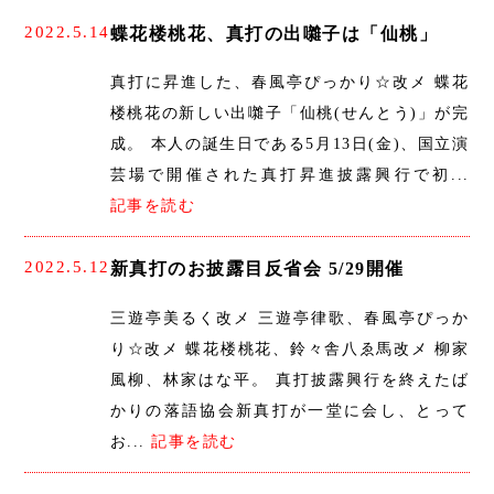
2022.5.14
蝶花楼桃花、真打の出囃子は「仙桃」
真打に昇進した、春風亭ぴっかり☆改メ 蝶花
楼桃花の新しい出囃子「仙桃(せんとう)」が完
成。 本人の誕生日である5月13日(金)、国立演
芸場で開催された真打昇進披露興行で初...
記事を読む
2022.5.12
新真打のお披露目反省会 5/29開催
三遊亭美るく改メ 三遊亭律歌、春風亭ぴっか
り☆改メ 蝶花楼桃花、鈴々舎八ゑ馬改メ 柳家
風柳、林家はな平。 真打披露興行を終えたば
かりの落語協会新真打が一堂に会し、とって
お...
記事を読む