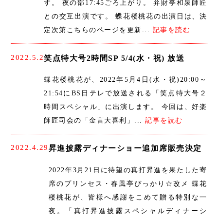
す。 夜の部17:45ごろ上がり。 弁財亭和泉師匠
との交互出演です。 蝶花楼桃花の出演日は、決
定次第こちらのページを更新...
記事を読む
2022.5.2
笑点特大号2時間SP 5/4(水・祝) 放送
蝶花楼桃花が、2022年5月4日(水・祝)20:00～
21:54にBS日テレで放送される「笑点特大号２
時間スペシャル」に出演します。 今回は、好楽
師匠司会の「金言大喜利」...
記事を読む
2022.4.29
昇進披露ディナーショー追加席販売決定
2022年3月21日に待望の真打昇進を果たした寄
席のプリンセス・春風亭ぴっかり☆改メ 蝶花
楼桃花が、皆様へ感謝をこめて贈る特別な一
夜。「真打昇進披露スペシャルディナーシ