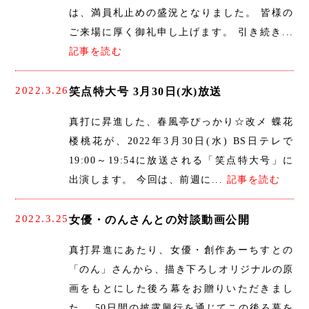
は、満員札止めの盛況となりました。 皆様の
ご来場に厚く御礼申し上げます。 引き続き...
記事を読む
2022.3.26
笑点特大号 3月30日(水)放送
真打に昇進した、春風亭ぴっかり☆改メ 蝶花
楼桃花が、2022年3月30日(水) BS日テレで
19:00～19:54に放送される「笑点特大号」に
出演します。 今回は、前週に...
記事を読む
2022.3.25
女優・のんさんとの対談動画公開
真打昇進にあたり、女優・創作あーちすとの
「のん」さんから、描き下ろしオリジナルの原
画をもとにした後ろ幕をお贈りいただきまし
た。 50日間の披露興行を通じてこの後ろ幕を