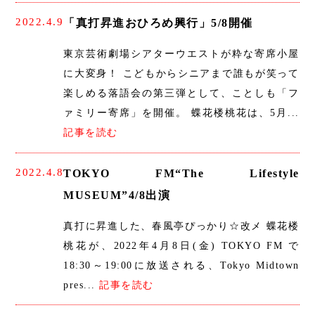
2022.4.9
「真打昇進おひろめ興行」5/8開催
東京芸術劇場シアターウエストが粋な寄席小屋
に大変身！ こどもからシニアまで誰もが笑って
楽しめる落語会の第三弾として、ことしも「フ
ァミリー寄席」を開催。 蝶花楼桃花は、5月...
記事を読む
2022.4.8
TOKYO FM“The Lifestyle
MUSEUM”4/8出演
真打に昇進した、春風亭ぴっかり☆改メ 蝶花楼
桃花が、2022年4月8日(金) TOKYO FM で
18:30～19:00に放送される、Tokyo Midtown
pres...
記事を読む