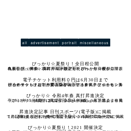
all
advertisement
portrait
miscellaneous
ぴっかり☆夏祭り！全日程公開
2021.5.18
春風亭ぴっかり☆2021サマーツアー「ぴっかり☆夏祭り！」九州公演（博多・長崎）の詳細が発表され、全日程が公開されました。 来春、真打昇進が決定したぴっかり☆が、二ツ目と
電子チケット利用料０円は6月30日まで
2021.5.17
ぴっかり☆らくご制作委員会が制作する春風亭ぴっかり☆落語会のチケットは、一部を除きカンフェティチケットセンターとチケットぴあでお買い求めいただけます。 このうち、カンフェ
ぴっかり☆ 令和4年春 真打昇進決定
2021.5.1
（2021年05月1日） 2022年(令和４年)春、3月下席より春風亭ぴっかり☆が真打に昇進することが決定。 落語協会より発表されました。 https://rakugo-
昇進決定記事 日刊スポーツ(電子版)に掲載
2021.5.1
5月1日に発表された春風亭ぴっかり☆の真打昇進決定についての記事が、日刊スポーツ(電子版)、Yahoo！ニュースに掲載されました。 ぜひご覧ください。 日刊スポーツ ht
ぴっかり☆夏祭り！2021 開催決定