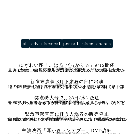
all
advertisement
portrait
miscellaneous
にぎわい座「こはる ぴっかり☆」9/15開催
2021.7.28
立川こはる、春風亭ぴっかり☆が出演する「こはる・ぴっかり☆未来の二人」。 9月15日(水)、横浜にぎわい座 芸能ホール(大ホール)での開催が決定しました。 チケットは8月
新宿末廣亭 8月下席昼の部に出演
2021.7.27
新宿末廣亭 8月下席（8/21～8/30）に出演します。 昼の部12:00ごろ上がり。 三遊亭美るくさんとの交互出演です。 出演日程は以下が予定されています。 8/21(
笑点特大号 7月28日(水) 放送
2021.7.24
春風亭ぴっかり☆が、2021年7月28日(水) BS日テレで19:00～19:54に放送される「笑点特大号」に出演します。 内容と出演者は以下が予定されています。 ▽特大
緊急事態宣言に伴う入場券の販売停止
2021.7.14
東京都を対象にした緊急事態宣言が7月12日(月)から8月22日(日)までの期間で発令されたことにともなう、前売券の販売停止のおしらせです。 ぴっかり☆らくご制作委員会では
主演映画「耳かきランデブー」DVD詳細