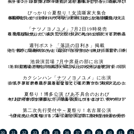
2021.7.10
胸キュン・ラブコメディ映画『耳かきランデブー』 春風亭ぴっかり☆、山本博（ロバート）、村上純（しずる）出演 2021年7月14日(水)DVD発売決定！ 春風亭ぴっかり☆が
ぴっかり☆夏祭り！女流噺家大集合
2021.7.7
春風亭ぴっかり☆2021サマーツアー「ぴっかり☆夏祭り！」各公演に、ぴっかり☆の同期・後輩にあたる落語協会の女流噺家全員が、日替わりでゲスト出演することが決定しました。
「ナツノヨノユメ」7月2日19時発売
2021.7.1
春風亭ぴっかり☆、久々に女優として舞台に出演。 革新的表現手法を駆使した “破天荒” で “斬新” なシェイクスピア作品が話題となっている「カクシンハン」の公演です。 チ
週刊ポスト 「落語の目利き」掲載
2021.6.18
発売中の、週刊ポスト 6/18・25合併号62ページ「落語の目利き」(文：広瀬和生さん、題字・イラスト：兼好師匠) で、春風亭ぴっかり☆をとりあげていただきました。 電子
池袋演芸場 7月中席昼の部に出演
2021.6.13
池袋演芸場 7月中席（7/11～7/20）に出演します。 昼の部15:10ごろ上がり。 春風亭一蔵さんとの交互出演です。 出演日程の詳細は、決定次第こちらのページを更新す
カクシンハン「ナツノヨノユメ」に出演
2021.6.10
春風亭ぴっかり☆、久々に女優としての舞台出演が決定しました。 革新的表現手法を駆使した “破天荒” で “斬新” なシェイクスピア作品が話題となっている「カクシンハン」の
夏祭り！博多公演 ぴあ不具合のおわび
2021.5.22
本22日発売になりました、春風亭ぴっかり☆2021サマーツアー「ぴっかり☆夏祭り！」博多公演につきまして、チケットぴあの予約受付画面に不具合が発生しています。 夜の部17
第二次先行受付中～夏祭り！名古屋公演
2021.5.20
「ぴっかり☆夏祭り！」名古屋公演は、5月29日 (土) からの一斉発売に先立ち、各プレイガイドで第二次先行抽選の受付をおこなっています。 第一次先行に間に合わなかったかた
30
31
32
33
34
35
36
37
38
39
40
41
42