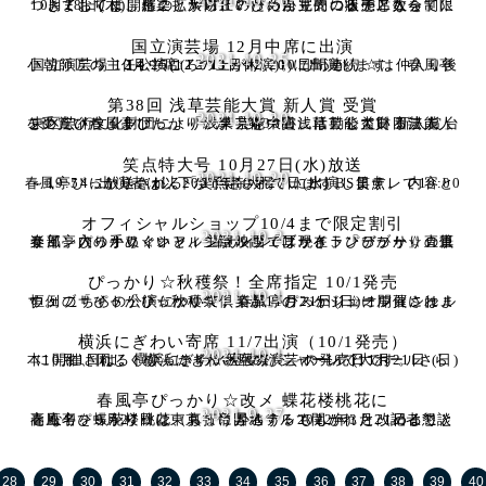
2021.10.26
10月28日(木)開催の「WITH P ぴっかり☆つる子二人会」につきましては、感染拡大防止のため自主的に販売席数を制限しておりましたことから、いったん完売の状態となって
国立演芸場 12月中席に出演
2021.10.25
国立演芸場 12月中席(12/11～12/20)に出演します。 春風亭小朝師匠の主任公演(12・13日休演)。 ぴっかり☆は仲入り後 14:25ごろの上がり、10日間連続
第38回 浅草芸能大賞 新人賞 受賞
2021.10.20
このたび春風亭ぴっかり☆が「第38回浅草芸能大賞 新人賞」を受賞いたしました。 「浅草芸能大賞」は、公益財団法人 台東区芸術文化財団により、東京を中心に活動している芸能人
笑点特大号 10月27日(水)放送
2021.10.20
春風亭ぴっかり☆が、2021年10月27日(水) BS日テレで19:00～19:54に放送される「笑点特大号」に出演します。 内容と出演者は以下が予定されています。 笑点
オフィシャルショップ10/4まで限定割引
2021.10.2
春風亭ぴっかり☆オフィシャルウェブサイト「ぴっかり☆倶楽部」内のオフィシャルショップでは現在、ぴっかり☆直筆サイン入り手ぬぐいと、主演映画「耳かきランデブー」の直筆サイン
ぴっかり☆秋穫祭！全席指定 10/1発売
2021.10.1
恒例の「ぴっかり☆秋穫祭！」が11月21日(日)に開催されます。 こちらの公演について、春風亭ぴっかり☆オフィシャルウェブサイト「ぴっかり☆倶楽部」のスケジュール頁には、
横浜にぎわい寄席 11/7出演（10/1発売）
2021.10.1
本10月1日は、横浜にぎわい座 のげシャーレで11月21日 (日) に開催される「ぴっかり☆秋穫祭！」の発売日です。 さらに、同じく横浜にぎわい座の演芸ホール (大ホール
春風亭ぴっかり☆改メ 蝶花楼桃花に
2021.9.27
春風亭ぴっかり☆は、真打に昇進する2022年3月21日より、高座名を蝶花楼桃花（ちょうかろう・ももか）と改めることとなり、9月27日に東京・帝国ホテルで開かれた、記者懇談
28
29
30
31
32
33
34
35
36
37
38
39
40