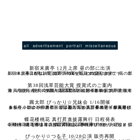
all
advertisement
portrait
miscellaneous
新宿末廣亭 12月上席 昼の部に出演
2021.11.13
新宿末廣亭 12月上席（12/1～12/10）に出演します。 昼の部12:00ごろ上がり。 三遊亭美るくさんとの交互出演です。 出演日程は決定次第、本欄を更新するかたちで
第38回浅草芸能大賞 授賞式のご案内
2021.11.5
春風亭ぴっかり☆が新人賞に選出された「第38回浅草芸能大賞」の授賞式が、2022年2月6日(日)に開催されます。 主催者より、授賞式観覧（抽選で100組200名様をご招待
圓太郎 ぴっかり☆兄妹会 1/16開催
2021.11.4
春風亭小朝の一番弟子・橘家圓太郎と、三番弟子・春風亭ぴっかり☆による、首都圏では初の兄妹落語会の開催が決定しました。 2022年3月に、ぴっかり☆の真打昇進と「蝶花楼桃花
蝶花楼桃花 真打昇進披露興行 日程発表
2021.11.1
令和4年3月下席より真打に昇進し、春風亭ぴっかり☆ 改メ 蝶花楼桃花となります。 真打昇進披露興行の日程が決定しました。 蝶花楼桃花の披露興行は以下の通りです。 3月21
ぴっかり☆つる子 10/28公演 販売再開