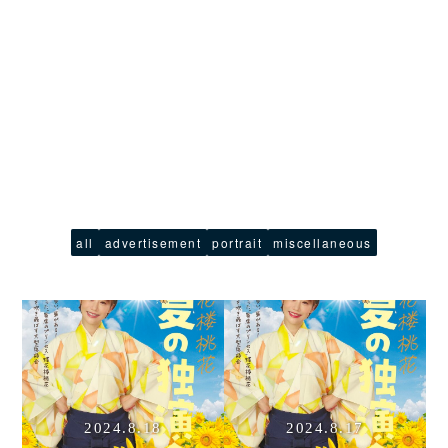
all
advertisement
portrait
miscellaneous
2024.8.18
2024.8.17