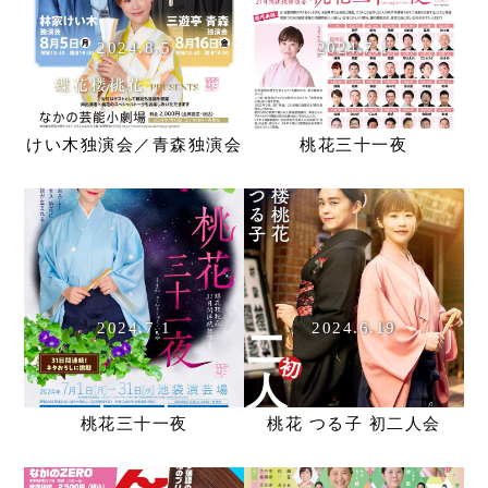
2024.8.5
2024.7.1
けい木独演会／青森独演会
桃花三十一夜
2024.7.1
2024.6.19
桃花三十一夜
桃花 つる子 初二人会