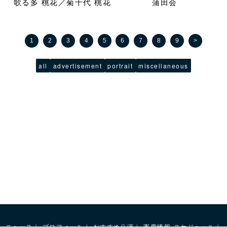
歌る多 桃花／菊千代 桃花
蒲田会
1
2
3
4
5
6
7
8
9
>
all
advertisement
portrait
miscellaneous
ニュース
プロフィール
おすすめ公演
寄席情報
スケジュール