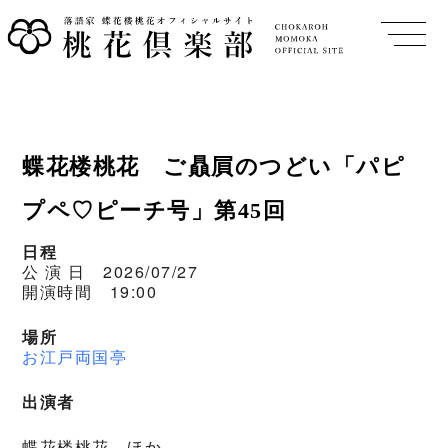
蝶花楼桃花 ご贔屓のつどい「パピ
プペ♡ピーチ号」第45回
日程
公 演 日 2026/07/27
開演時間 19:00
場所
お江戸両国亭
出演者
蝶花楼桃花 ほか