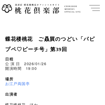
蝶花楼桃花 ご贔屓のつどい「パピ
プペ♡ピーチ号」第39回
日程
公 演 日 2026/01/26
開演時間 19:00
場所
お江戸両国亭
出演者
蝶花楼桃花 ほか