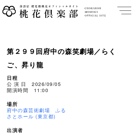
第２９９回府中の森笑劇場／らく
ご、昇り龍
日程
公 演 日 2026/09/05
開演時間 11:00
場所
府中の森芸術劇場 ふる
さとホール (東京都)
出演者