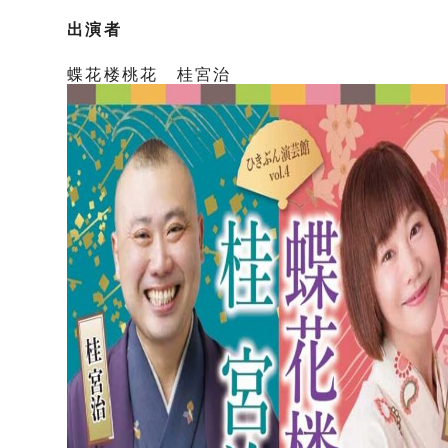
出演者
蝶花楼桃花 桂宮治