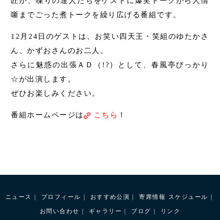
匠が、喋りの達人たちをゲストに爆笑トークから人情
噺までごった煮トークを繰り広げる番組です。
12月24日のゲストは、お笑い四天王・笑組のゆたかさ
ん、かずおさんのお二人。
さらに魅惑の出張ＡＤ（!?）として、春風亭ぴっかり
☆が出演します。
ぜひお楽しみください。
番組ホームページは
こちら
！
ニュース
プロフィール
おすすめ公演
寄席情報
スケジュール
お問い合わせ
ギャラリー
ブログ
リンク