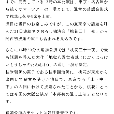
すでに完売している13時の本公演は、東京・名古屋か
ら続くサマーツアーの一環として、通常の落語会形式
で桃花は落語3席を上演。
演目は当日のお楽しみですが、この夏東京で話題を呼
んだ31日連続ネタおろし独演会「桃花三十一夜」から
関西初披露の演目も含まれる見込みです。
さらに16時30分の追加公演では「桃花三十一夜」で最
も話題を呼んだ大作「地獄八景亡者戯 (じごくばっけ
いもうじゃのたわむれ)」の通し上演が決定。
桂米朝師の実子である桂米團治師に、桃花が東京から
出向いて稽古を受けた演目で、東京でも「上・中・
下」の３回にわけて披露されたことから、桃花にとっ
ては今回の大阪公演が「本邦初の通し上演」となりま
す。
追加公演のチケットは好評発売中です。