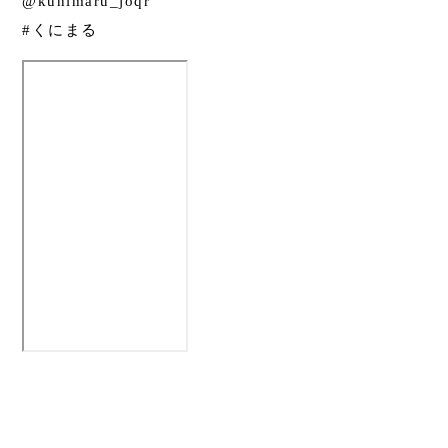
@kunimaru_joqr
#くにまる