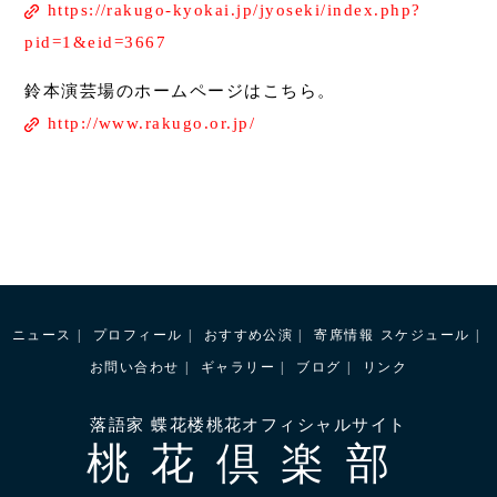
https://rakugo-kyokai.jp/jyoseki/index.php?
pid=1&eid=3667
鈴本演芸場のホームページはこちら。
http://www.rakugo.or.jp/
ニュース
プロフィール
おすすめ公演
寄席情報
スケジュール
お問い合わせ
ギャラリー
ブログ
リンク
落語家 蝶花楼桃花オフィシャルサイト
桃花倶楽部