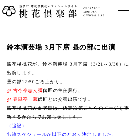
鈴本演芸場 3月下席 昼の部に出演
蝶花楼桃花が、鈴本演芸場 3月下席（3/21～3/30）に
出演します。
昼の部12:50ごろ上がり。
古今亭志ん彌
師匠の主任興行。
春風亭一蔵
師匠との交替出演です。
蝶花楼桃花の出演日は、決定次第こちらのページを更
新するかたちでお知らせします。
（追記）
出演スケジュールが以下のとおり決定しました。