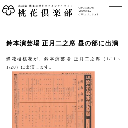
鈴本演芸場 正月二之席 昼の部に出演
蝶花楼桃花が、鈴本演芸場 正月二之席（1/11～
1/20）に出演します。