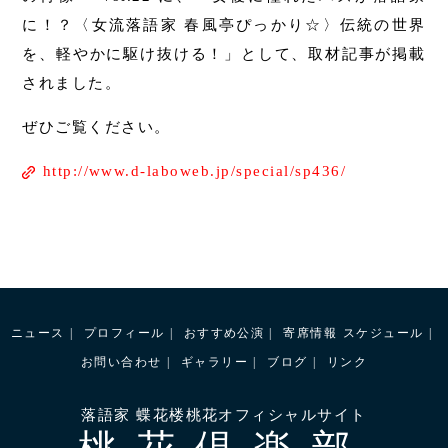
に！？〈女流落語家 春風亭ぴっかり☆〉伝統の世界
を、軽やかに駆け抜ける！」として、取材記事が掲載
されました。
ぜひご覧ください。
http://www.d-laboweb.jp/special/sp436/
ニュース
プロフィール
おすすめ公演
寄席情報
スケジュール
お問い合わせ
ギャラリー
ブログ
リンク
落語家 蝶花楼桃花オフィシャルサイト