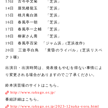
13日 古今亭文菊 「芝浜」
14日 蜃気楼龍玉 「芝浜」
15日 桃月庵白酒 「芝浜」
16日 春風亭一朝 「芝浜」
17日 春風亭一之輔 「芝浜」
18日 柳家さん喬 「芝浜」
19日 春風亭百栄 「ジャム浜」(芝浜改作)
20日 三遊亭白鳥 「黄昏のライバル」(芝浜リスペ
クト噺)
出演日・出演時間は、発表後もやむを得ない事情によ
り変更される場合がありますのでご了承ください。
鈴本演芸場のサイトはこちら。
http://www.rakugo.or.jp/
番組詳細はこちら。
http://www.rakugo.or.jp/2023-12naka-yoru.html