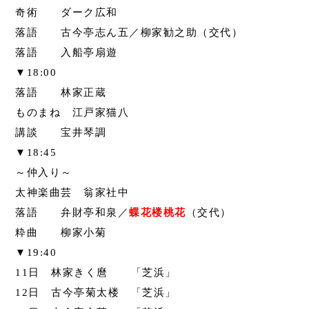
奇術 ダーク広和
落語 古今亭志ん五／柳家勧之助（交代）
落語 入船亭扇遊
▼18:00
落語 林家正蔵
ものまね 江戸家猫八
講談 宝井琴調
▼18:45
～仲入り～
太神楽曲芸 翁家社中
落語 弁財亭和泉／
蝶花楼桃花
（交代）
粋曲 柳家小菊
▼19:40
11日 林家きく麿 「芝浜」
12日 古今亭菊太楼 「芝浜」