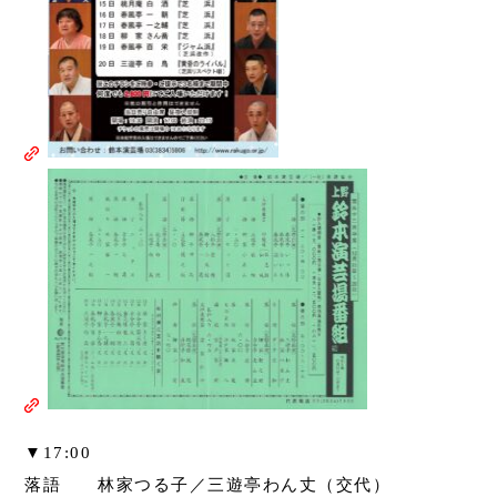
▼17:00
落語 林家つる子／三遊亭わん丈（交代）