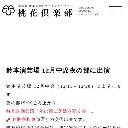
鈴本演芸場 12月中席夜の部に出演
鈴本演芸場 12月中席（12/11～12/20）に出演しま
す。
夜の部19:00ごろ上がり。
特別企画公演「年の瀬に芝浜を聴く会」
。
弁財亭和泉
師匠との交代出演です。
蝶花楼桃花の出演日は、決定次第こちらのページを更