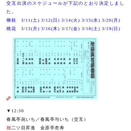
交互出演のスケジュールが下記のとおり決定しまし
た。
柳枝 3/11(土) 3/12(日) 3/14(火) 3/15(水) 3/20(月)
桃花 3/13(月) 3/16(木) 3/17(金) 3/18(土) 3/19(日)
▼12:30
春風亭㐂いち／春風亭与いち（交互）
祝
二ツ目昇進 金原亭杏寿