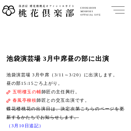
池袋演芸場 3月中席昼の部に出演
池袋演芸場 3月中席（3/11～3/20）に出演します。
昼の部15:15ごろ上がり。
五明樓玉の輔
師匠の主任興行。
春風亭柳枝
師匠との交互出演です。
蝶花楼桃花の出演日は、決定次第こちらのページを更
新するかたちでお知らせします。
（3月10日追記）