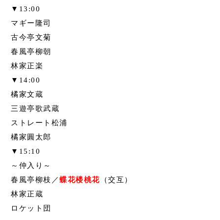
▼13:00
マギー隆司
古今亭文菊
春風亭柳朝
林家正楽
▼14:00
橘家文蔵
三遊亭歌武蔵
ストレート松浦
橘家圓太郎
▼15:10
～仲入り～
春風亭柳枝／
蝶花楼桃花
（交互）
林家正蔵
ロケット団