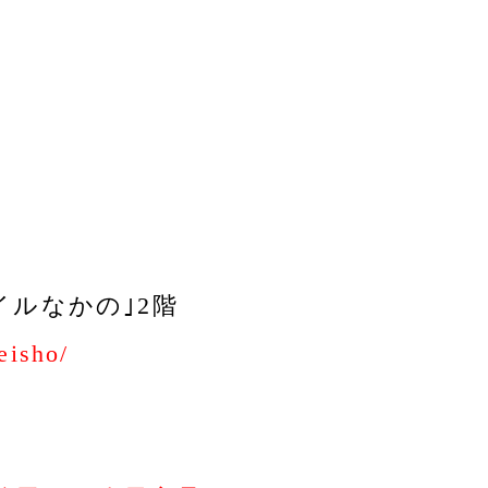
イルなかの｣2階
eisho/