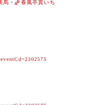
美馬
・
春風亭貫いち
ds?eventCd=2302575