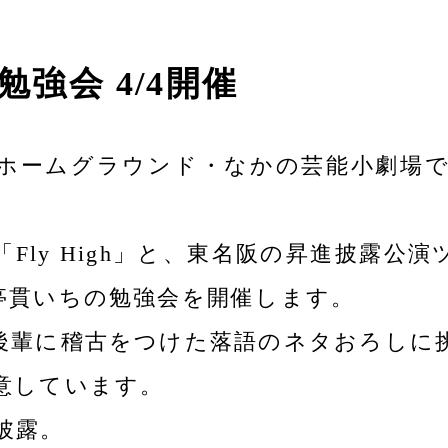
人勉強会 4/4開催
ホームグラウンド・なかの芸能小劇場
Fly High」と、東名阪の昇進披露公
亭貫いちの勉強会を開催します。
後輩に稽古をつけた落語のネタおろしに
意しています。
披露。