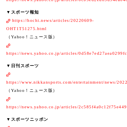
▼スポーツ報知
https://hochi.news/articles/20220609-
OHT1T51275.html
（Yahoo！ニュース版）
https://news.yahoo.co.jp/articles/0d58e7ed27aea0299
▼日刊スポーツ
https://www.nikkansports.com/entertainment/news/20
（Yahoo！ニュース版）
https://news.yahoo.co.jp/articles/2c585f4a0c12f75e
▼スポーツニッポン