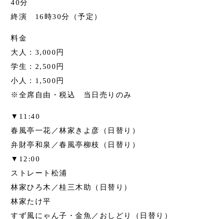
40分
終演 16時30分（予定）
料金
大人：3,000円
学生：2,500円
小人：1,500円
※全席自由・税込 当日売りのみ
▼11:40
春風亭一花／林家きよ彦（日替り）
弁財亭和泉／春風亭柳枝（日替り）
▼12:00
ストレート松浦
林家ひろ木／桂三木助（日替り）
林家たけ平
すず風にゃん子・金魚／おしどり（日替り）