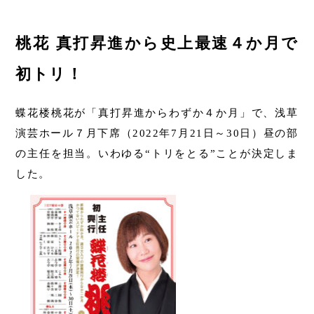
桃花 真打昇進から史上最速４か月で
初トリ！
蝶花楼桃花が「真打昇進からわずか４か月」で、浅草
演芸ホール７月下席（2022年7月21日～30日）昼の部
の主任を担当。いわゆる“トリをとる”ことが決定しま
した。