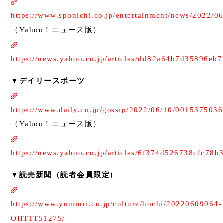
https://www.sponichi.co.jp/entertainment/news/2022/
（Yahoo！ニュース版）
https://news.yahoo.co.jp/articles/dd82a64b7d35896e
▼デイリースポーツ
https://www.daily.co.jp/gossip/2022/06/10/0015375036
（Yahoo！ニュース版）
https://news.yahoo.co.jp/articles/6f374d526738cfc78
▼読売新聞（読者会員限定）
https://www.yomiuri.co.jp/culture/hochi/20220609064-
OHT1T51275/