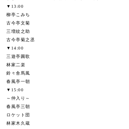
▼13:00
柳亭こみち
古今亭文菊
三増紋之助
古今亭菊之丞
▼14:00
三遊亭圓歌
林家二楽
鈴々舎馬風
春風亭一朝
▼15:00
～仲入り～
春風亭三朝
ロケット団
林家木久蔵