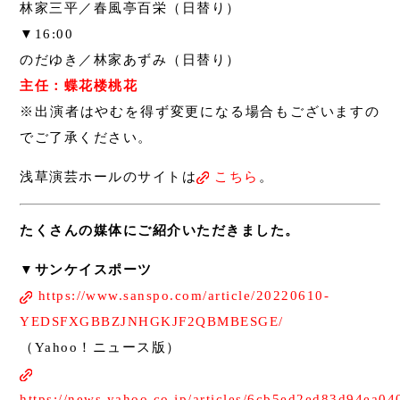
林家三平／春風亭百栄（日替り）
▼16:00
のだゆき／林家あずみ（日替り）
主任：蝶花楼桃花
※出演者はやむを得ず変更になる場合もございますの
でご了承ください。
浅草演芸ホールのサイトは
こちら
。
たくさんの媒体にご紹介いただきました。
▼サンケイスポーツ
https://www.sanspo.com/article/20220610-
YEDSFXGBBZJNHGKJF2QBMBESGE/
（Yahoo！ニュース版）
https://news.yahoo.co.jp/articles/6cb5ed2ed83d94ea