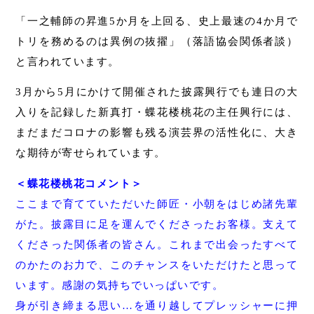
「一之輔師の昇進5か月を上回る、史上最速の4か月で
トリを務めるのは異例の抜擢」（落語協会関係者談）
と言われています。
3月から5月にかけて開催された披露興行でも連日の大
入りを記録した新真打・蝶花楼桃花の主任興行には、
まだまだコロナの影響も残る演芸界の活性化に、大き
な期待が寄せられています。
＜蝶花楼桃花コメント＞
ここまで育てていただいた師匠・小朝をはじめ諸先輩
がた。披露目に足を運んでくださったお客様。支えて
くださった関係者の皆さん。これまで出会ったすべて
のかたのお力で、このチャンスをいただけたと思って
います。感謝の気持ちでいっぱいです。
身が引き締まる思い…を通り越してプレッシャーに押