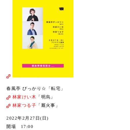
春風亭 ぴっかり☆「転宅」
林家けい木
「明烏」
林家つる子
「厩火事」
2022年2月27日(日)
開場 17:00