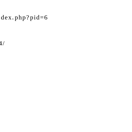
index.php?pid=6
4/