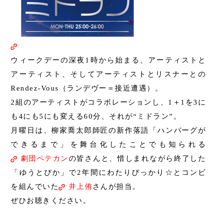
ウィークデーの深夜1時から始まる、アーティストと
アーティスト、そしてアーティストとリスナーとの
Rendez-Vous（ランデヴー＝接近遭遇）。
2組のアーティストがコラボレーションし、1＋1を3に
も4にも5にも変える60分、それが“ミドラン”。
月曜日は、柳家喬太郎師匠の新作落語「ハンバーグが
できるまで」を舞台化したことでも知られる
劇団ペテカン
の皆さんと、惜しまれながら終了した
「ゆうとぴか」で2年間にわたりぴっかり☆とコンビ
を組んでいた
井上侑
さんが担当。
ぜひお聴きください。