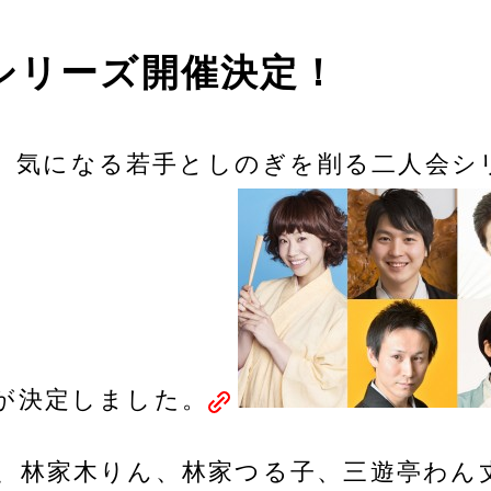
年度シリーズ開催決定！
気になる若手としのぎを削る二人会シリー
催が決定しました。
様、林家木りん、林家つる子、三遊亭わん