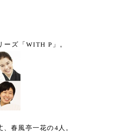
ズ「WITH P」。
丈、春風亭一花の4人。