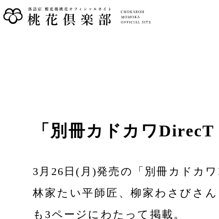
「別冊カドカワDirecT
3月26日(月)発売の「別冊カドカワD
林家たい平師匠、柳家わさびさん
も3ページにわたって掲載。