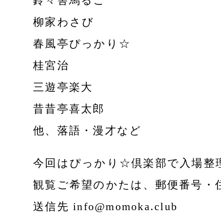
鈴々舎馬るこ
柳家わさび
春風亭ぴっかり☆
桂宮治
三遊亭楽大
昔昔亭喜太郎
他、落語・漫才など
今回はぴっかり☆倶楽部で入場整
観覧ご希望のかたは、郵便番号・
送信先 info@momoka.club