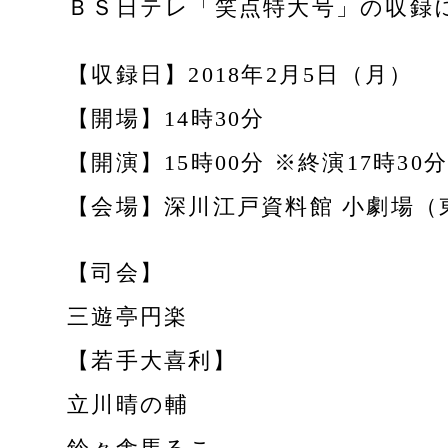
ＢＳ日テレ「笑点特大号」の収録
【収録日】2018年2月5日（月）
【開場】14時30分
【開演】15時00分 ※終演17時3
【会場】深川江戸資料館 小劇場（東
【司会】
三遊亭円楽
【若手大喜利】
立川晴の輔