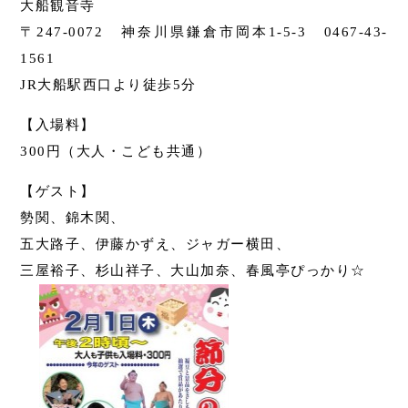
大船観音寺
〒247-0072 神奈川県鎌倉市岡本1-5-3 0467-43-
1561
JR大船駅西口より徒歩5分
【入場料】
300円（大人・こども共通）
【ゲスト】
勢関、錦木関、
五大路子、伊藤かずえ、ジャガー横田、
三屋裕子、杉山祥子、大山加奈、春風亭ぴっかり☆