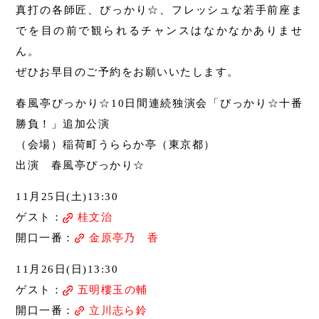
真打の各師匠、ぴっかり☆、フレッシュな若手前座ま
でを目の前で観られるチャンスはなかなかありませ
ん。
ぜひお早目のご予約をお願いいたします。
春風亭ぴっかり☆10日間連続独演会「ぴっかり☆十番
勝負！」追加公演
（会場）稲荷町うららか亭（東京都）
出演 春風亭ぴっかり☆
11月25日(土)13:30
ゲスト：
桂文治
開口一番：
金原亭乃ゝ香
11月26日(日)13:30
ゲスト：
五明樓玉の輔
開口一番：
立川志ら鈴